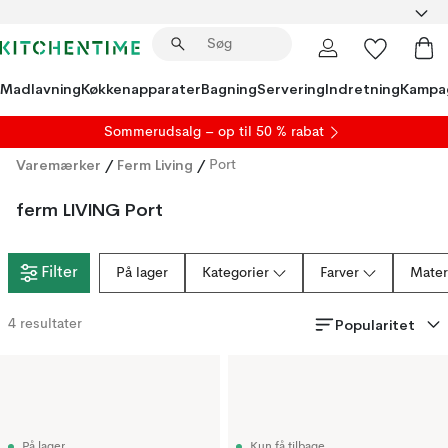
Madlavning
Køkkenapparater
Bagning
Servering
Indretning
Kampa
S
ommerudsalg
– op til 50 % rabat
Varemærker
/
Ferm Living
/
Port
ferm LIVING Port
Filter
På lager
Kategorier
Farver
Mater
Popularitet
4
resultater
På lager
Kun få tilbage