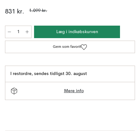
1.099 kr.
831 kr.
Læg i indkøbskurven
Gem som favorit
I restordre
,
sendes tidligst 30. august
Mere info