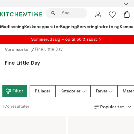
Madlavning
Køkkenapparater
Bagning
Servering
Indretning
Kampa
S
ommerudsalg
– op til 50 % rabat
Varemærker
/
Fine Little Day
Fine Little Day
Filter
På lager
Kategorier
Farver
Mater
Popularitet
176
resultater