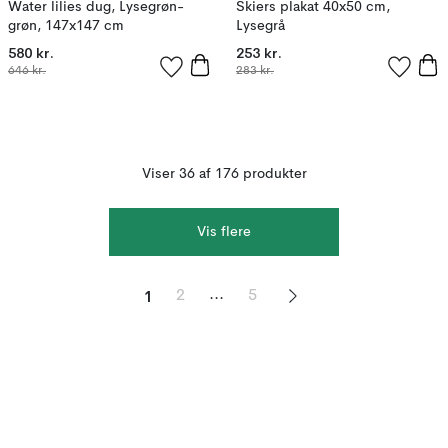
Water lilies dug, Lysegrøn-
Skiers plakat 40x50 cm,
grøn, 147x147 cm
Lysegrå
580 kr.
253 kr.
646 kr.
283 kr.
Viser 36 af 176 produkter
Vis flere
1
...
2
5