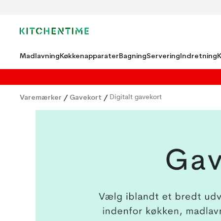
Madlavning
Køkkenapparater
Bagning
Servering
Indretning
Varemærker
/
Gavekort
/
Digitalt gavekort