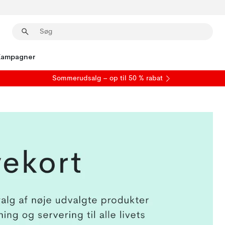
Kampagner
S
ommerudsalg
– op til 50 % rabat