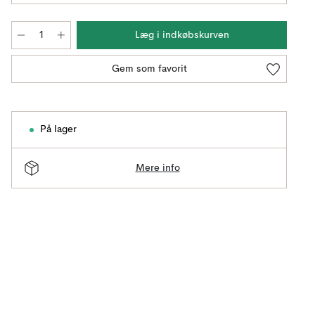
Læg i indkøbskurven
Gem som favorit
På lager
Mere info