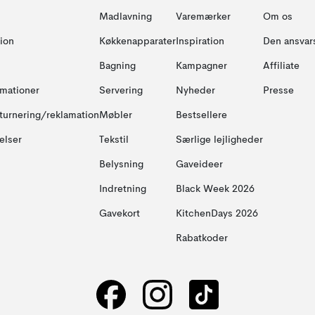
Madlavning
Varemærker
Om os
ion
Køkkenapparater
Inspiration
Den ansvar
Bagning
Kampagner
Affiliate
amationer
Servering
Nyheder
Presse
turnering/reklamation
Møbler
Bestsellere
elser
Tekstil
Særlige lejligheder
Belysning
Gaveideer
Indretning
Black Week 2026
Gavekort
KitchenDays 2026
Rabatkoder