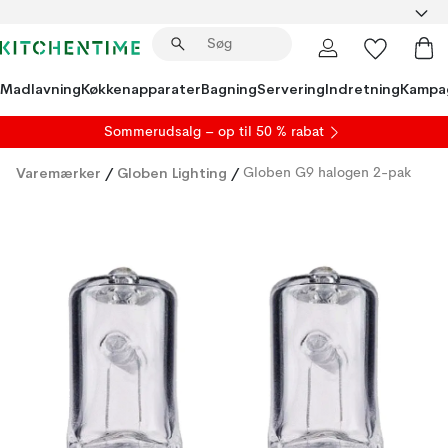
Madlavning
Køkkenapparater
Bagning
Servering
Indretning
Kampa
S
ommerudsalg
– op til 50 % rabat
Varemærker
/
Globen Lighting
/
Globen G9 halogen 2-pak