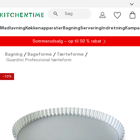
Madlavning
Køkkenapparater
Bagning
Servering
Indretning
Kampa
S
ommerudsalg
– op til 50 % rabat
Bagning
/
Bageforme
/
Tærteforme
/
Guardini Professional tærteform
-10%