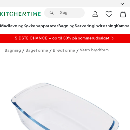
Madlavning
Køkkenapparater
Bagning
Servering
Indretning
Kampa
SIDSTE CHANCE – op til 50% på
sommerudsalget
Bagning
/
Bageforme
/
Brødforme
/
Vetro brødform