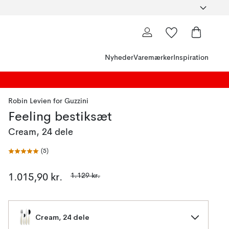
Nyheder
Varemærker
Inspiration
Robin Levien
for
Guzzini
Feeling bestiksæt
Cream, 24 dele
(
5
)
1.129 kr.
1.015,90 kr.
Cream, 24 dele