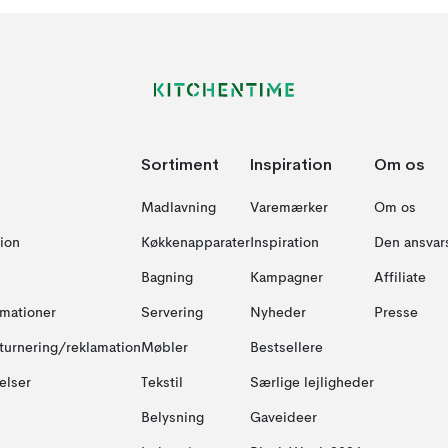
Sortiment
Inspiration
Om os
Madlavning
Varemærker
Om os
ion
Køkkenapparater
Inspiration
Den ansvar
Bagning
Kampagner
Affiliate
amationer
Servering
Nyheder
Presse
turnering/reklamation
Møbler
Bestsellere
elser
Tekstil
Særlige lejligheder
Belysning
Gaveideer