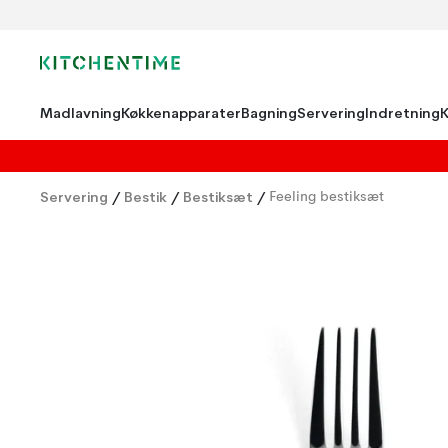
Madlavning
Køkkenapparater
Bagning
Servering
Indretning
Servering
/
Bestik
/
Bestiksæt
/
Feeling bestiksæt