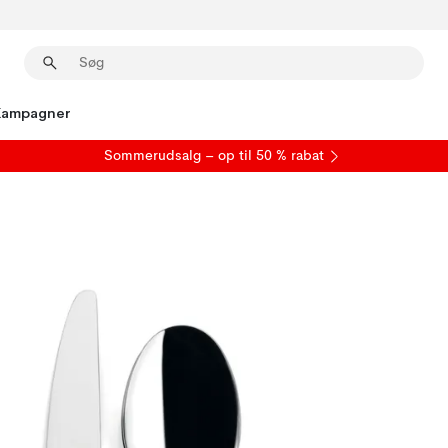
Kampagner
S
ommerudsalg
– op til 50 % rabat