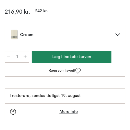
242 kr.
216,90 kr.
Cream
Læg i indkøbskurven
Gem som favorit
I restordre
,
sendes tidligst 19. august
Mere info