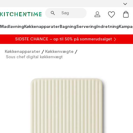
Madlavning
Køkkenapparater
Bagning
Servering
Indretning
Kampa
SIDSTE CHANCE – op til 50% på
sommerudsalget
Køkkenapparater
/
Køkkenvægte
/
Sous chef digital køkkenvægt