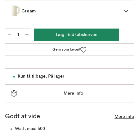
Cream
Læg i indkøbskurven
Gem som favorit
Kun få tilbage
,
På lager
Mere info
Godt at vide
Mere info
Watt, max: 500