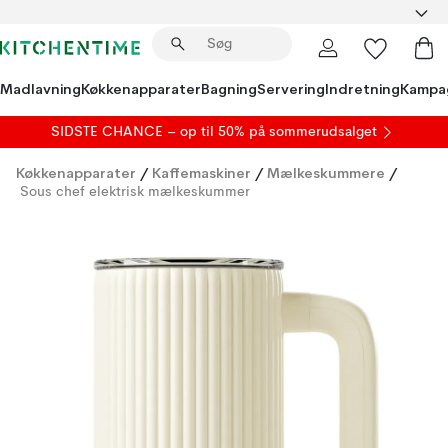
Madlavning
Køkkenapparater
Bagning
Servering
Indretning
Kampa
SIDSTE CHANCE – op til 50% på
sommerudsalget
Køkkenapparater
/
Kaffemaskiner
/
Mælkeskummere
/
Sous chef elektrisk mælkeskummer