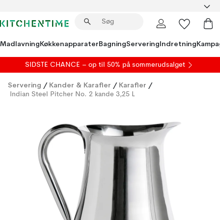
Madlavning
Køkkenapparater
Bagning
Servering
Indretning
Kampa
SIDSTE CHANCE – op til 50% på
sommerudsalget
Servering
/
Kander & Karafler
/
Karafler
/
Indian Steel Pitcher No. 2 kande 3,25 L