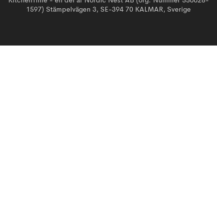
KitchenTime - en del af Nordic Nest AB (org. Nummer 556628-
1597) Stämpelvägen 3, SE-394 70 KALMAR, Sverige