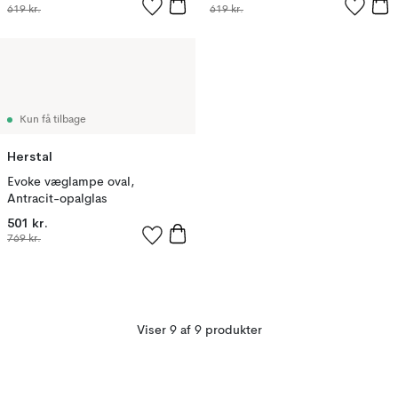
619 kr.
619 kr.
Kun få tilbage
Herstal
Evoke væglampe oval,
Antracit-opalglas
501 kr.
769 kr.
Viser 9 af 9 produkter