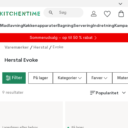
Madlavning
Køkkenapparater
Bagning
Servering
Indretning
Kampa
S
ommerudsalg
– op til 50 % rabat
Varemærker
/
Herstal
/
Evoke
Herstal Evoke
Filter
På lager
Kategorier
Farver
Mater
Popularitet
9
resultater
Lagerføres efter behov
På lager