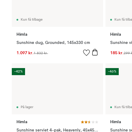
Kun få tilbage
Kun få tilb
Himla
Himla
Sunshine dug, Grounded, 145x330 cm
1.097 kr.
185 kr.
1.832 kr.
299 k
-42%
-46%
På lager
Kun få tilb
Himla
Himla
Sunshine serviet 4-pak, Heavenly, 45x45 cm
Sunshine s