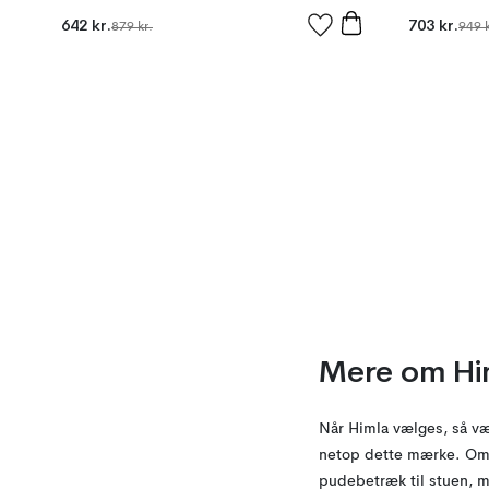
642 kr.
703 kr.
879 kr.
949 k
Mere om Hi
Når Himla vælges, så væl
netop dette mærke. Om d
pudebetræk til stuen, ma