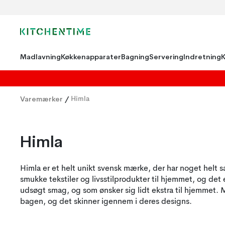
Madlavning
Køkkenapparater
Bagning
Servering
Indretning
Varemærker
/
Himla
Himla
Himla er et helt unikt svensk mærke, der har noget helt s
smukke tekstiler og livsstilprodukter til hjemmet, og det er
udsøgt smag, og som ønsker sig lidt ekstra til hjemmet. M
bagen, og det skinner igennem i deres designs.