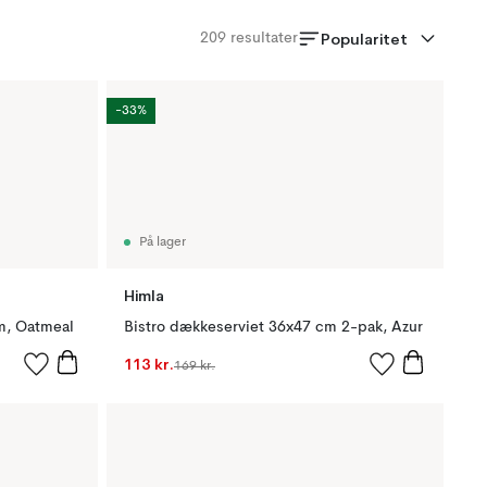
Popularitet
209
resultater
-33%
På lager
Himla
m, Oatmeal
Bistro dækkeserviet 36x47 cm 2-pak, Azur
113 kr.
169 kr.