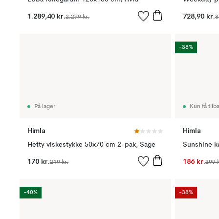
1.289,40 kr.
728,90 kr.
2.299 kr.
8
-38%
På lager
Kun få tilb
Himla
Himla
Hetty viskestykke 50x70 cm 2-pak, Sage
170 kr.
186 kr.
219 kr.
299 k
-40%
-38%