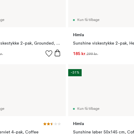
age
Kun få tilbage
Himla
Sunshine viskestykke 2-pak, Grounded, 50x70 cm
185 kr.
r.
299 kr.
-31%
age
Kun få tilbage
Himla
erviet 4-pak, Coffee
Sunshine løber 50x145 cm, Co