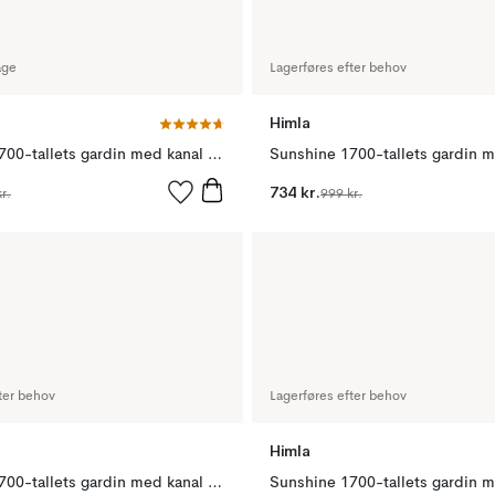
age
Lagerføres efter behov
Himla
Sunshine 1700-tallets gardin med kanal natural, 130 x 120 cm
734 kr.
r.
999 kr.
ter behov
Lagerføres efter behov
Himla
Sunshine 1700-tallets gardin med kanal hvid, 130 x 120 cm