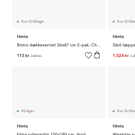
Kun få tilbage
Kun få tilb
Himla
Himla
Bistro dækkeserviet 36x47 cm 2-pak, Charcoal
Särö tæppe
113 kr.
1.524 kr.
169 kr.
1.
På lager
Kun få tilb
Himla
Himla
Ebba rullegardin 120x180 cm, Hvid
Weekday p