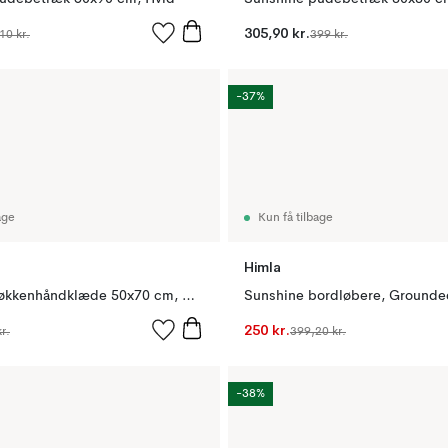
305,90 kr.
10 kr.
399 kr.
-37%
age
Kun få tilbage
Himla
Sunshine køkkenhåndklæde 50x70 cm, Nude
250 kr.
r.
399,20 kr.
-38%