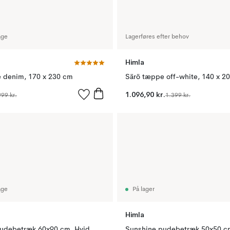
age
Lagerføres efter behov
Himla
 denim, 170 x 230 cm
Särö tæppe off-white, 140 x 2
1.096,90 kr.
999 kr.
1.399 kr.
age
På lager
Himla
udebetræk 60x90 cm, Hvid