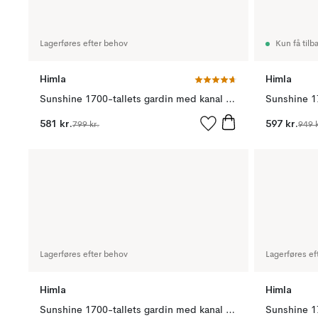
Lagerføres efter behov
Kun få tilb
Himla
Himla
Sunshine 1700-tallets gardin med kanal natural, 90 x 120 cm
581 kr.
597 kr.
799 kr.
949 k
Lagerføres efter behov
Lagerføres ef
Himla
Himla
Sunshine 1700-tallets gardin med kanal hvid, 110 x 120 cm