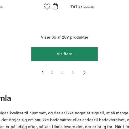
761 kr.
r.
999 kr.
Viser 36 af 209 produkter
Vis flere
1
...
2
6
mla
ges kvalitet til hjemmet, og der er ikke noget at sige til, at så man
et drejer sig om smukke bademåtter eller andet til badeværelset, ell
n er på udkig efter, så kan Himla levere det, der er brug for. Når Him