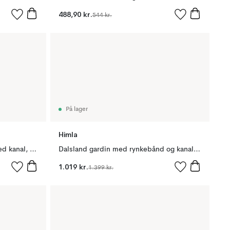
488,90 kr.
544 kr.
På lager
Himla
Dalsland 1700-tallets gardin med kanal, 120 x 120 cm
Dalsland gardin med rynkebånd og kanal, optical white
1.019 kr.
1.399 kr.