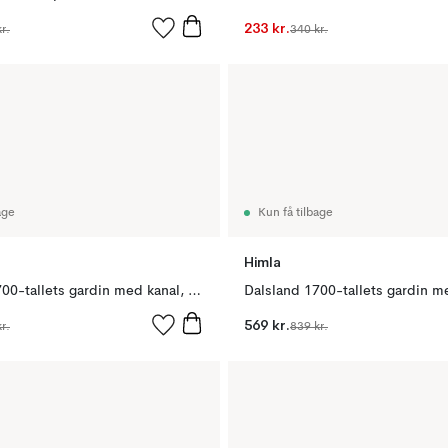
233 kr.
r.
340 kr.
age
Kun få tilbage
Himla
Dalsland 1700-tallets gardin med kanal, 110 x 120 cm
569 kr.
r.
839 kr.