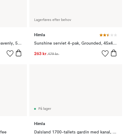
Lagerføres efter behov
Himla
Sunshine viskestykke 2-pak, Heavenly, 50x70 cm
Sunshine serviet 4-pak, Grounded, 45x45 cm
263 kr.
479 kr.
På lager
Himla
ffee
Dalsland 1700-tallets gardin med kanal, 90 x 120 cm