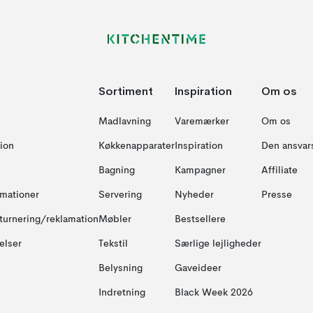
Sortiment
Inspiration
Om os
Madlavning
Varemærker
Om os
ion
Køkkenapparater
Inspiration
Den ansvar
Bagning
Kampagner
Affiliate
amationer
Servering
Nyheder
Presse
turnering/reklamation
Møbler
Bestsellere
elser
Tekstil
Særlige lejligheder
Belysning
Gaveideer
Indretning
Black Week 2026