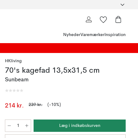
Nyheder
Varemærker
Inspiration
HKliving
70's kagefad 13,5x31,5 cm
Sunbeam
239 kr.
(-10%)
214 kr.
Læg i indkøbskurven