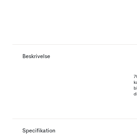
Beskrivelse
7
k
b
d
Specifikation