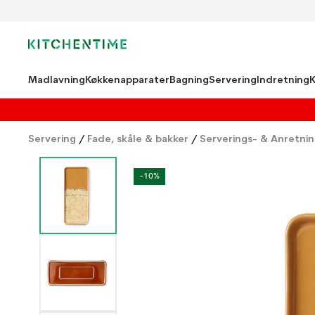
Madlavning
Køkkenapparater
Bagning
Servering
Indretning
Servering
/
Fade, skåle & bakker
/
Serverings- & Anretni
-10%