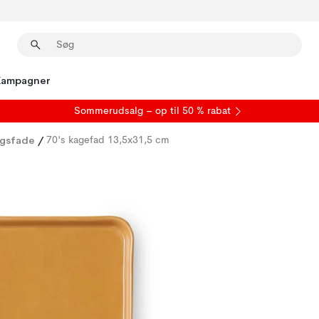
Kampagner
S
ommerudsalg
– op til 50 % rabat
ngsfade
/
70's kagefad 13,5x31,5 cm