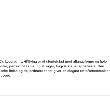
0’s kagefad fra HKliving er et stentøjsfad med aflangeforme og høje
anter, perfekt til servering af kager, bagværk eller appetizere. Den
lanke finish og de jordnære toner giver en elegant retrofornemmelse t
it bord.