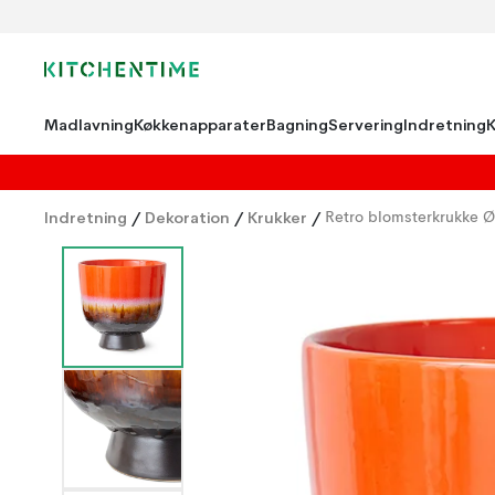
Madlavning
Køkkenapparater
Bagning
Servering
Indretning
Indretning
/
Dekoration
/
Krukker
/
Retro blomsterkrukke 