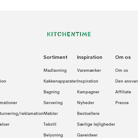
Sortiment
Inspiration
Om os
Madlavning
Varemærker
Om os
ion
Køkkenapparater
Inspiration
Den ansvar
Bagning
Kampagner
Affiliate
amationer
Servering
Nyheder
Presse
turnering/reklamation
Møbler
Bestsellere
elser
Tekstil
Særlige lejligheder
Belysning
Gaveideer