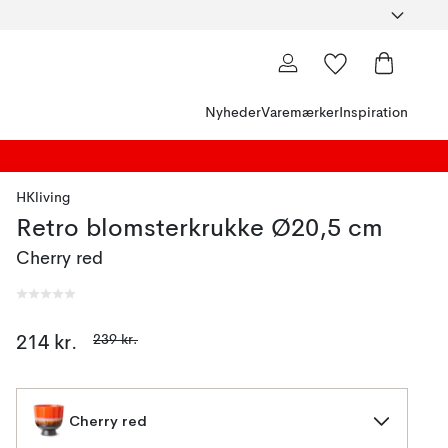
Nyheder
Varemærker
Inspiration
HKliving
Retro blomsterkrukke Ø20,5 cm
Cherry red
239 kr.
214 kr.
Cherry red