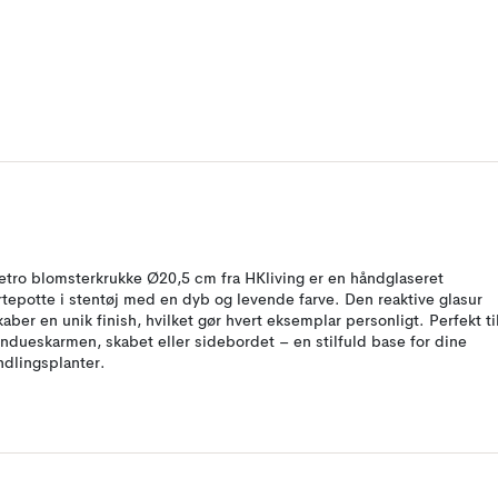
etro blomsterkrukke Ø20,5 cm fra HKliving er en håndglaseret
rtepotte i stentøj med en dyb og levende farve. Den reaktive glasur
kaber en unik finish, hvilket gør hvert eksemplar personligt. Perfekt ti
indueskarmen, skabet eller sidebordet – en stilfuld base for dine
ndlingsplanter.