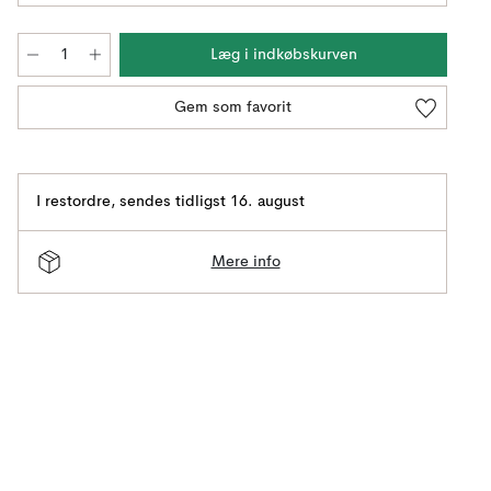
Læg i indkøbskurven
Gem som favorit
I restordre
,
sendes tidligst 16. august
Mere info