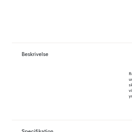
Beskrivelse
R
u
s
v
y
Specifikation