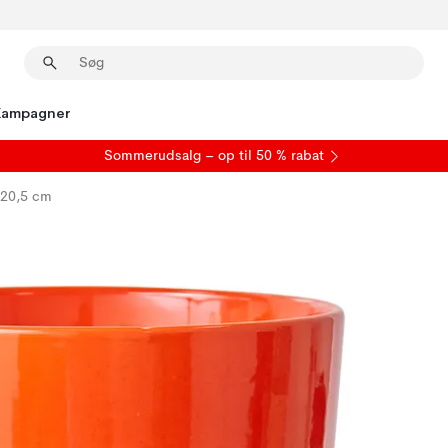
Kampagner
S
ommerudsalg
– op til 50 % rabat
Ø20,5 cm