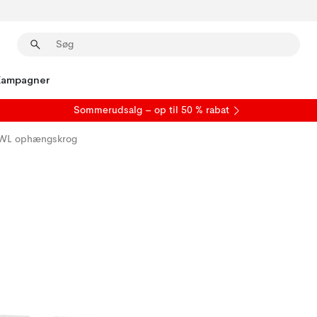
Kampagner
S
ommerudsalg
– op til 50 % rabat
WL ophængskrog