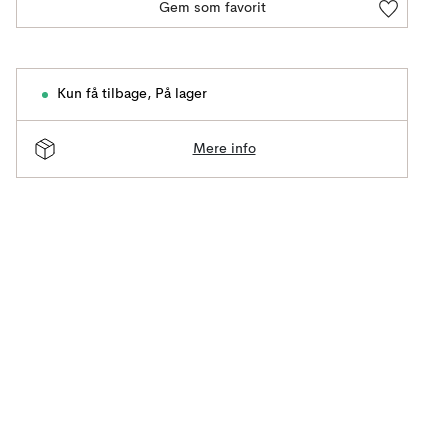
Gem som favorit
Kun få tilbage
,
På lager
Mere info