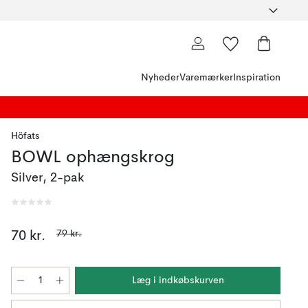
Nyheder
Varemærker
Inspiration
Höfats
BOWL ophængskrog
Silver, 2-pak
79 kr.
70 kr.
Læg i indkøbskurven