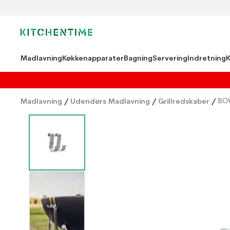
Madlavning
Køkkenapparater
Bagning
Servering
Indretning
Madlavning
/
Udendørs Madlavning
/
Grillredskaber
/
BO