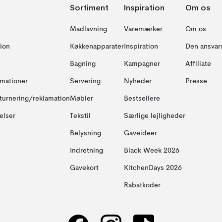
Sortiment
Inspiration
Om os
Madlavning
Varemærker
Om os
ion
Køkkenapparater
Inspiration
Den ansvar
Bagning
Kampagner
Affiliate
amationer
Servering
Nyheder
Presse
turnering/reklamation
Møbler
Bestsellere
elser
Tekstil
Særlige lejligheder
Belysning
Gaveideer
Indretning
Black Week 2026
Gavekort
KitchenDays 2026
Rabatkoder