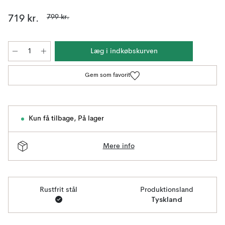
799 kr.
719 kr.
Læg i indkøbskurven
Gem som favorit
Kun få tilbage
,
På lager
Mere info
Rustfrit stål
Produktionsland
Tyskland