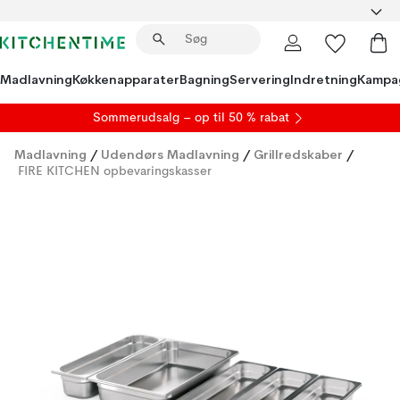
Madlavning
Køkkenapparater
Bagning
Servering
Indretning
Kampa
S
ommerudsalg
– op til 50 % rabat
Madlavning
/
Udendørs Madlavning
/
Grillredskaber
/
FIRE KITCHEN opbevaringskasser