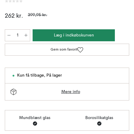
399,95 kr.
262 kr.
Læg i indkøbskurven
Gem som favorit
Kun få tilbage
,
På lager
Mere info
Mundblæst glas
Borosilikatglas