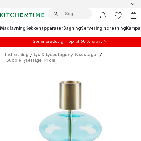
Madlavning
Køkkenapparater
Bagning
Servering
Indretning
Kampa
S
ommerudsalg
– op til 50 % rabat
Indretning
/
Lys & Lysestager
/
Lysestager
/
Bubble lysestage 14 cm