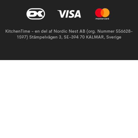
KitchenTime - en del af Nordic Nest AB (org. Nummer 556628-
1597) Stämpelvägen 3, SE-394 70 KALMAR, Sverige