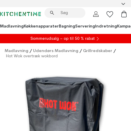
Madlavning
Køkkenapparater
Bagning
Servering
Indretning
Kampa
S
ommerudsalg
– op til 50 % rabat
Madlavning
/
Udendørs Madlavning
/
Grillredskaber
/
Hot Wok overtræk wokbord