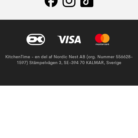
KitchenTime - en del af Nordic Nest AB (org. Nummer 556628-
1597) Stämpelvägen 3, SE-394 70 KALMAR, Sverige