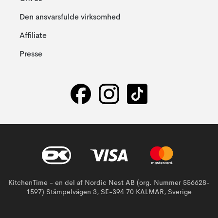
Den ansvarsfulde virksomhed
Affiliate
Presse
KitchenTime - en del af Nordic Nest AB (org. Nummer 556628-
1597) Stämpelvägen 3, SE-394 70 KALMAR, Sverige