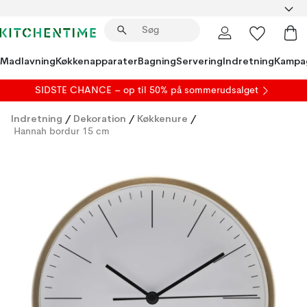
Madlavning
Køkkenapparater
Bagning
Servering
Indretning
Kampa
SIDSTE CHANCE – op til 50% på
sommerudsalget
Indretning
/
Dekoration
/
Køkkenure
/
Hannah bordur 15 cm