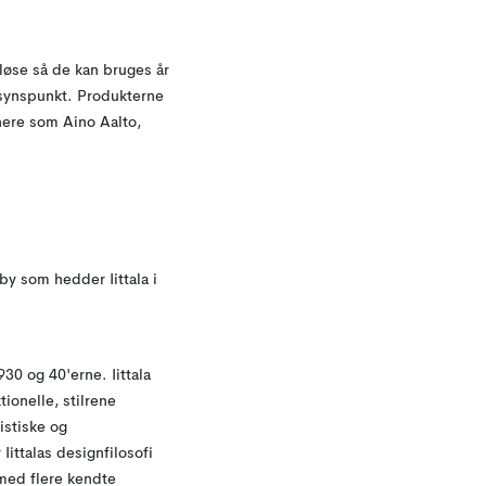
dløse så de kan bruges år
ljøsynspunkt. Produkterne
gnere som Aino Aalto,
 by som hedder Iittala i
30 og 40'erne. Iittala
ionelle, stilrene
istiske og
ittalas designfilosofi
 med flere kendte