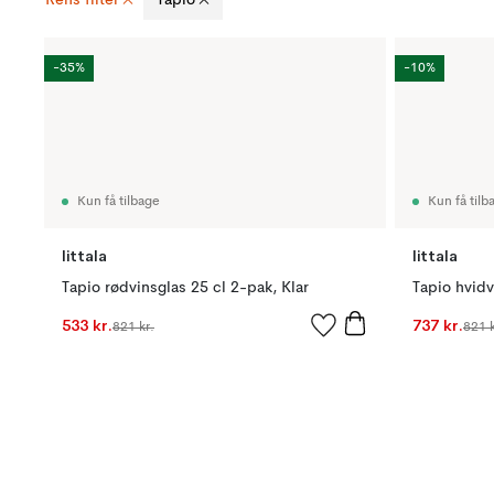
-35%
-10%
Kun få tilbage
Kun få tilb
Iittala
Iittala
Tapio rødvinsglas 25 cl 2-pak, Klar
Tapio hvidv
533 kr.
737 kr.
821 kr.
821 k