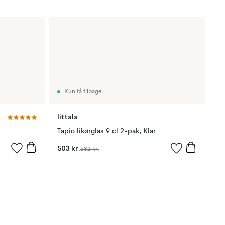
Kun få tilbage
Iittala
Tapio likørglas 9 cl 2-pak, Klar
503 kr.
682 kr.