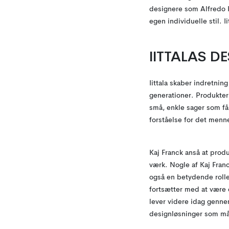
designere som Alfredo H
egen individuelle stil. I
IITTALAS D
Iittala skaber indretnin
generationer. Produkter
små, enkle sager som få
forståelse for det menn
Kaj Franck anså at pro
værk. Nogle af Kaj Fran
også en betydende rolle 
fortsætter med at være 
lever videre idag genne
designløsninger som mål