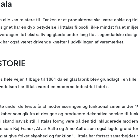
ala
m alle kan relatere til. Tanken er at produkterne skal være enkle og ti
esignet har en dyp betydelse i Iittalas filosofi, ikke mindst fra et mi
hverdagen lidt ekstra liv og glæde under lang tid. Legendariske desi
ck har også været drivende kræfter i udviklingen af varemærket.
STORIE
s hele vejen tilbage til 1881 da en glasfabrik blev grundlagt i en lille
ndelsen har Iittala været en moderne industriel fabrik.
te under de første år af moderniseringen og funktionalismen under 19
skaber som gik fra at designe og producere dekorative service til funkt
i skandinavisk stil. Iittalas formgivere på den tid inkluderede modern
som Kaj Franck, Alvar Aalto og Aino Aalto som også lagde grund for I
 at give folket skønhed og funktion”. Iittala har fortsat samarbejdet