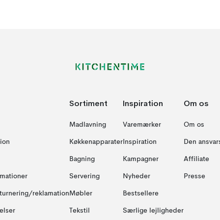
Sortiment
Inspiration
Om os
Madlavning
Varemærker
Om os
ion
Køkkenapparater
Inspiration
Den ansvar
Bagning
Kampagner
Affiliate
amationer
Servering
Nyheder
Presse
turnering/reklamation
Møbler
Bestsellere
elser
Tekstil
Særlige lejligheder