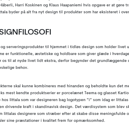
äberli, Harri Koskinen og Klaus Haapaniemi hvis opgave er at gøre tra
ittala byder på alt fra nyt design til produkter som har eksisteret i over
ESIGNFILOSOFI
g og serveringsprodukter til hjemmet i tidløs design som holder livet
ne er funktionelle, æstetiske og holdbare som giver glæde i hverdag
r os til at nyde livet lidt ekstra, derfor begynder det grundlæggend
eskelige behov.
dukterne skal kunne kombineres med hinanden og beholdte kun det me
cks mest kendte produktserier er porcelænet Teema og glasset Karti
hos Iittala som var designeren bag logotypen ”i” som idag er Iittalas 
en drivende kraft i skandinavisk design. Det værdisystem som blev sk
m Iittalas designere som stræber efter at skabe disse meningsfulde og
er sine præstationer i kvalitet frem for opmærksomhed.