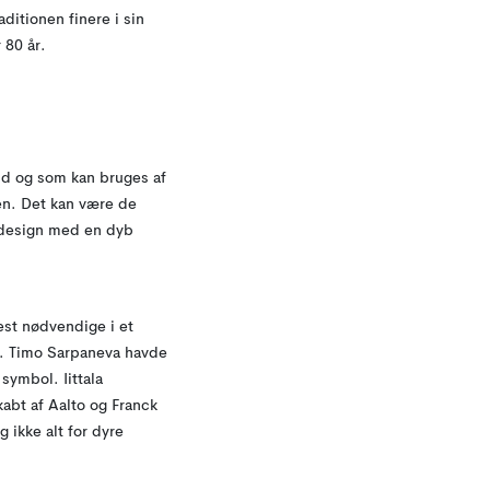
ditionen finere i sin
 80 år.
 ud og som kan bruges af
en. Det kan være de
e design med en dyb
st nødvendige i et
o. Timo Sarpaneva havde
symbol. Iittala
abt af Aalto og Franck
 ikke alt for dyre