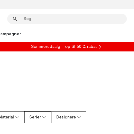
Kampagner
S
ommerudsalg
– op til 50 % rabat
Material
Serier
Designere