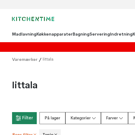
Madlavning
Køkkenapparater
Bagning
Servering
Indretning
Varemærker
/
Iittala
Iittala
Filter
På lager
Kategorier
Farver
Rens filter
Tapio