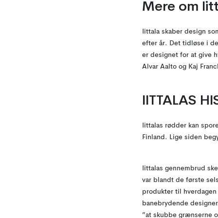
Mere om Iitt
Iittala skaber design so
efter år. Det tidløse i d
er designet for at give 
Alvar Aalto og Kaj Fran
IITTALAS HI
Iittalas rødder kan spore
Finland. Lige siden begy
Iittalas gennembrud ske
var blandt de første sel
produkter til hverdagen 
banebrydende designere 
”at skubbe grænserne og