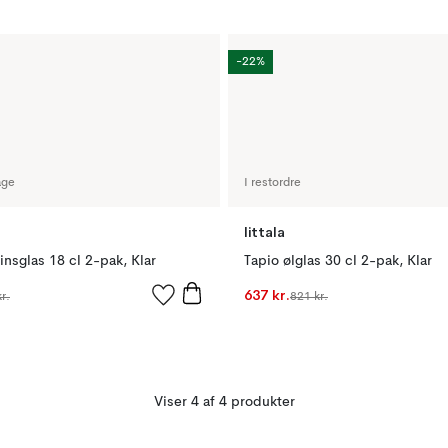
-22%
age
I restordre
Iittala
insglas 18 cl 2-pak, Klar
Tapio ølglas 30 cl 2-pak, Klar
637 kr.
r.
821 kr.
Viser 4 af 4 produkter