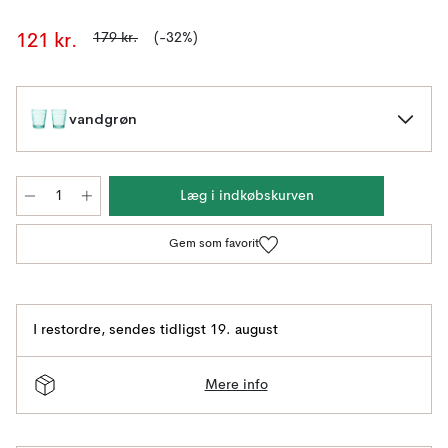
179 kr.
(-32%)
121 kr.
vandgrøn
Læg i indkøbskurven
Gem som favorit
I restordre
,
sendes tidligst 19. august
Mere info