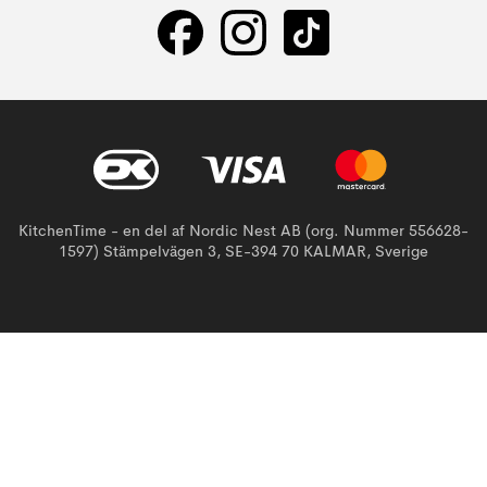
KitchenTime - en del af Nordic Nest AB (org. Nummer 556628-
1597) Stämpelvägen 3, SE-394 70 KALMAR, Sverige