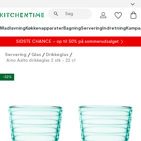
Madlavning
Køkkenapparater
Bagning
Servering
Indretning
Kampa
SIDSTE CHANCE – op til 50% på
sommerudsalget
Servering
/
Glas
/
Drikkeglas
/
Aino Aalto drikkeglas 2 stk - 22 cl
-32%