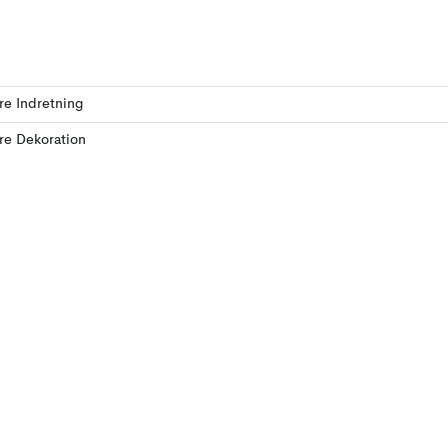
ere Indretning
ere Dekoration