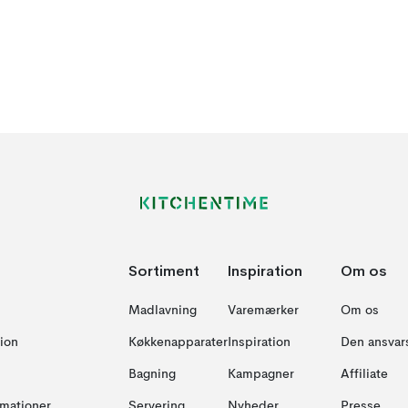
Sortiment
Inspiration
Om os
Madlavning
Varemærker
Om os
ion
Køkkenapparater
Inspiration
Den ansvar
Bagning
Kampagner
Affiliate
amationer
Servering
Nyheder
Presse