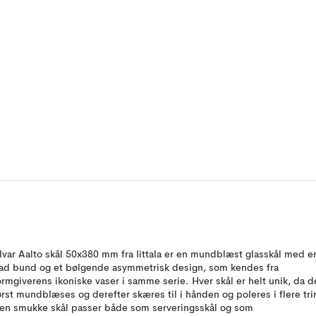
lvar Aalto skål 50x380 mm fra Iittala er en mundblæst glasskål med e
lad bund og et bølgende asymmetrisk design, som kendes fra
ormgiverens ikoniske vaser i samme serie. Hver skål er helt unik, da d
ørst mundblæses og derefter skæres til i hånden og poleres i flere tri
en smukke skål passer både som serveringsskål og som