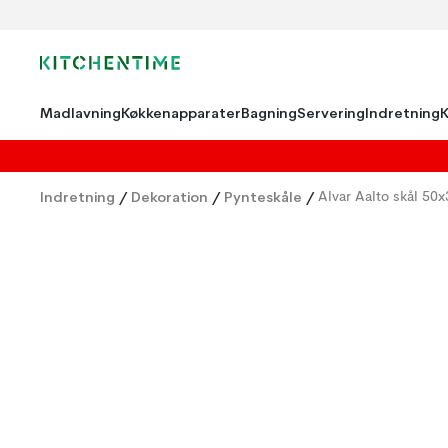
Madlavning
Køkkenapparater
Bagning
Servering
Indretning
Indretning
/
Dekoration
/
Pynteskåle
/
Alvar Aalto skål 5