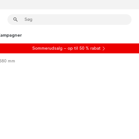
Kampagner
S
ommerudsalg
– op til 50 % rabat
0x380 mm