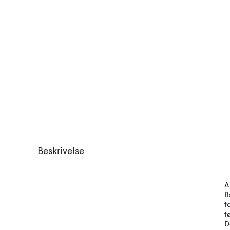
Beskrivelse
A
f
f
f
D