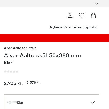
Nyheder
Varemærker
Inspiration
Alvar Aalto
for
Iittala
Alvar Aalto skål 50x380 mm
Klar
3.578 kr.
2.935 kr.
Klar