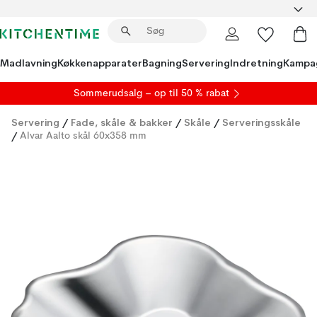
Madlavning
Køkkenapparater
Bagning
Servering
Indretning
Kampa
S
ommerudsalg
– op til 50 % rabat
Servering
/
Fade, skåle & bakker
/
Skåle
/
Serveringsskåle
/
Alvar Aalto skål 60x358 mm