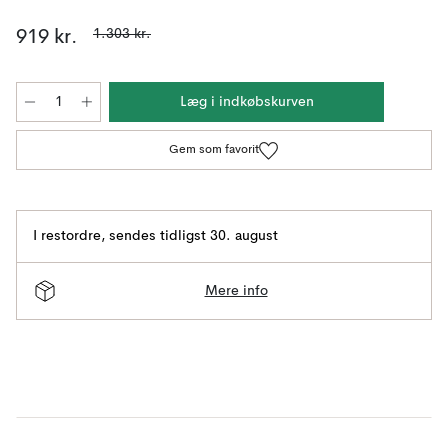
1.303 kr.
919 kr.
Læg i indkøbskurven
Gem som favorit
I restordre
,
sendes tidligst 30. august
Mere info