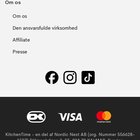
Om os
Om os
Den ansvarsfulde virksomhed
Affiliate
Presse
KitchenTime - en del af Nordic Nest AB (org. Nummer 556628-