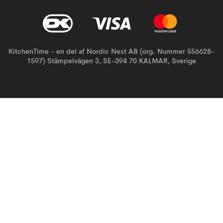
KitchenTime - en del af Nordic Nest AB (org. Nummer 556628-
1597) Stämpelvägen 3, SE-394 70 KALMAR, Sverige