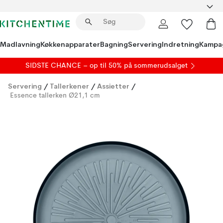
Madlavning
Køkkenapparater
Bagning
Servering
Indretning
Kampa
SIDSTE CHANCE – op til 50% på
sommerudsalget
Servering
/
Tallerkener
/
Assietter
/
Essence tallerken Ø21,1 cm