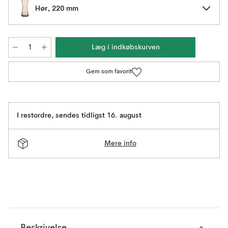
Hør, 220 mm
Læg i indkøbskurven
Gem som favorit
I restordre
,
sendes tidligst 16. august
Mere info