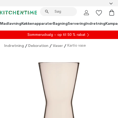
Madlavning
Køkkenapparater
Bagning
Servering
Indretning
Kampa
S
ommerudsalg
– op til 50 % rabat
Indretning
/
Dekoration
/
Vaser
/
Kartio vase