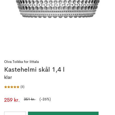
Oiva Toikka
for
Iittala
Kastehelmi skål 1,4 l
klar
(
5
)
351 kr.
(-26%)
259 kr.