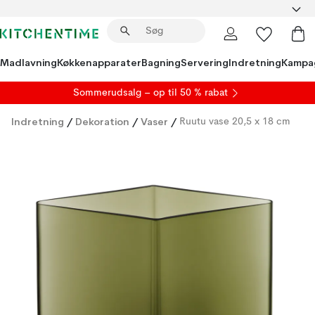
Madlavning
Køkkenapparater
Bagning
Servering
Indretning
Kampa
S
ommerudsalg
– op til 50 % rabat
Indretning
/
Dekoration
/
Vaser
/
Ruutu vase 20,5 x 18 cm