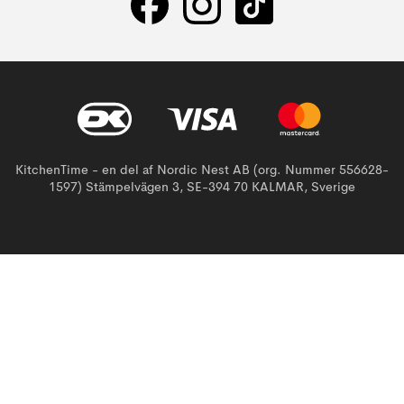
KitchenTime - en del af Nordic Nest AB (org. Nummer 556628-
1597) Stämpelvägen 3, SE-394 70 KALMAR, Sverige