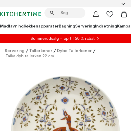
Madlavning
Køkkenapparater
Bagning
Servering
Indretning
Kampa
S
ommerudsalg
– op til 50 % rabat
Servering
/
Tallerkener
/
Dybe Tallerkener
/
Taika dyb tallerken 22 cm