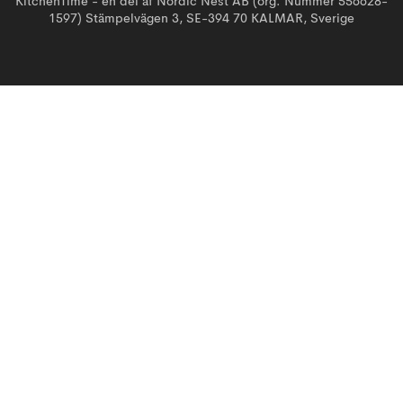
KitchenTime - en del af Nordic Nest AB (org. Nummer 556628-
1597) Stämpelvägen 3, SE-394 70 KALMAR, Sverige