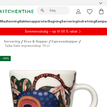
Madlavning
Køkkenapparater
Bagning
Servering
Indretning
Kampa
S
ommerudsalg
– op til 50 % rabat
Servering
/
Krus & Kopper
/
Espressokopper
/
Taika Sato espressokop 10 cl
-24%