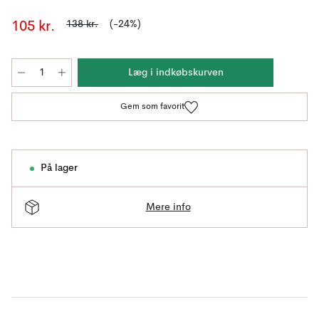
138 kr.
(-24%)
105 kr.
Læg i indkøbskurven
Gem som favorit
På lager
Mere info