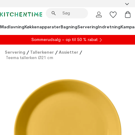
Madlavning
Køkkenapparater
Bagning
Servering
Indretning
Kampa
S
ommerudsalg
– op til 50 % rabat
Servering
/
Tallerkener
/
Assietter
/
Teema tallerken Ø21 cm