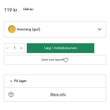
158 kr.
119 kr.
Honning (gul)
Læg i indkøbskurven
Gem som favorit
På lager
Mere info