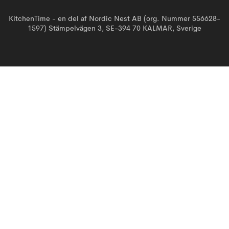
KitchenTime - en del af Nordic Nest AB (org. Nummer 556628-
1597) Stämpelvägen 3, SE-394 70 KALMAR, Sverige