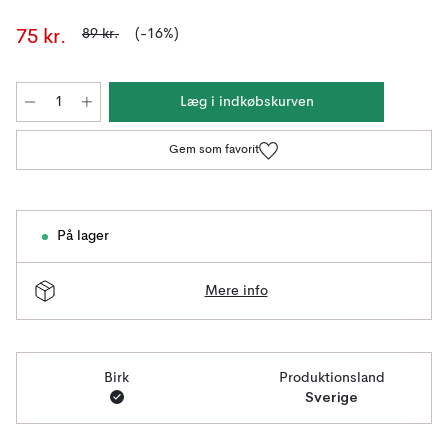
89 kr.
(-16%)
75 kr.
Læg i indkøbskurven
Gem som favorit
På lager
Mere info
Birk
Produktionsland
Sverige