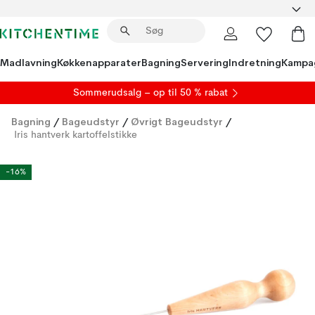
Madlavning
Køkkenapparater
Bagning
Servering
Indretning
Kampa
S
ommerudsalg
– op til 50 % rabat
Bagning
/
Bageudstyr
/
Øvrigt Bageudstyr
/
Iris hantverk kartoffelstikke
-16%