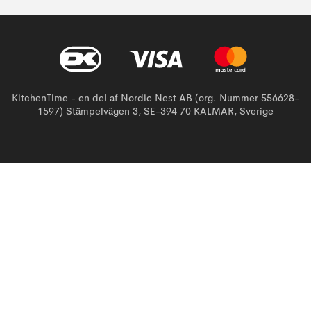
KitchenTime - en del af Nordic Nest AB (org. Nummer 556628-
1597) Stämpelvägen 3, SE-394 70 KALMAR, Sverige