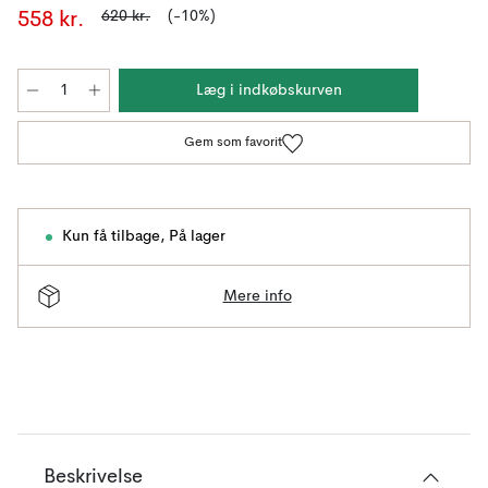
620 kr.
(-10%)
558 kr.
Læg i indkøbskurven
Gem som favorit
Kun få tilbage
,
På lager
Mere info
Beskrivelse