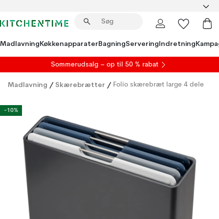
Madlavning
Køkkenapparater
Bagning
Servering
Indretning
Kampa
S
ommerudsalg
– op til 50 % rabat
Madlavning
/
Skærebrætter
/
Folio skærebræt large 4 dele
-10%