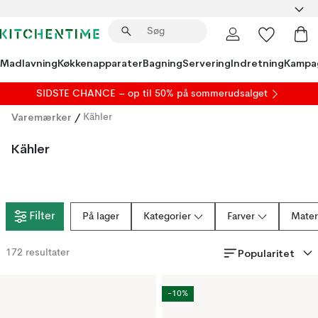
Madlavning
Køkkenapparater
Bagning
Servering
Indretning
Kampa
SIDSTE CHANCE – op til 50% på
sommerudsalget
Varemærker
/
Kähler
Kähler
Filter
På lager
Kategorier
Farver
Mater
Popularitet
172
resultater
-10%