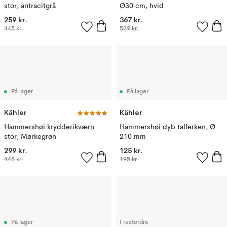
stor, antracitgrå
Ø30 cm, hvid
259 kr.
367 kr.
445 kr.
529 kr.
På lager
På lager
Kähler
Kähler
Hammershøi krydderikværn
Hammershøi dyb tallerken, Ø
stor, Mørkegrøn
210 mm
299 kr.
125 kr.
445 kr.
195 kr.
På lager
I restordre