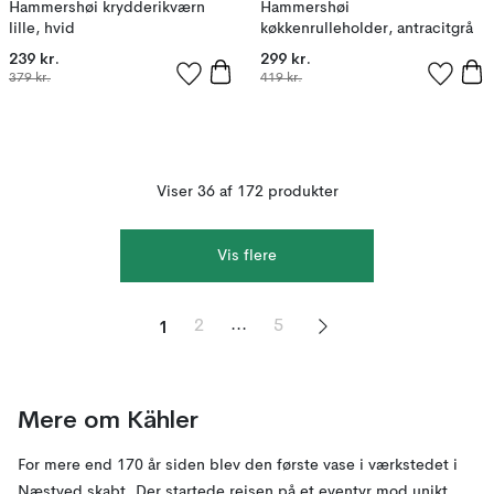
Hammershøi krydderikværn
Hammershøi
lille, hvid
køkkenrulleholder, antracitgrå
239 kr.
299 kr.
379 kr.
419 kr.
Viser 36 af 172 produkter
Vis flere
1
...
2
5
Mere om Kähler
For mere end 170 år siden blev den første vase i værkstedet i
Næstved skabt. Der startede rejsen på et eventyr mod unikt