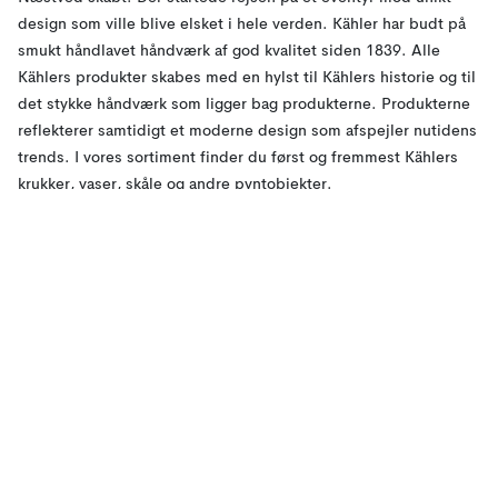
design som ville blive elsket i hele verden. Kähler har budt på
smukt håndlavet håndværk af god kvalitet siden 1839. Alle
Kählers produkter skabes med en hylst til Kählers historie og til
det stykke håndværk som ligger bag produkterne. Produkterne
reflekterer samtidigt et moderne design som afspejler nutidens
trends. I vores sortiment finder du først og fremmest Kählers
krukker, vaser, skåle og andre pyntobjekter.
KÄHLERS HISTORIE
Kählers historie begyndte i 1839. Det var da krukkemageren
Herman J Kähler som fulgte sin drøm og åbnede et
keramikværksted. Keramikværkstedets virksomhed begyndte at
tage fart i 1875 da Kählers søn, Herman August Kähler overtog
arbejdet i værkstedet. Siden dengang er Kählers produkter
blevet håndlavet. I starten blev keramiken håndmalet af
keramikmalere, både kvinder og mænd. Stadig den dag idag
lægges både overrisning, farve og mønster på i hånden af