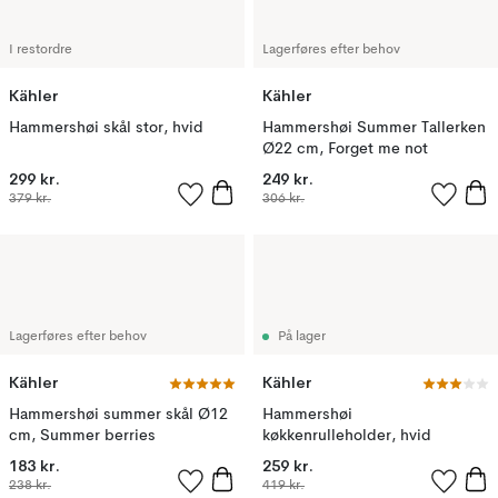
I restordre
Lagerføres efter behov
Kähler
Kähler
Hammershøi skål stor, hvid
Hammershøi Summer Tallerken
Ø22 cm, Forget me not
299 kr.
249 kr.
379 kr.
306 kr.
Lagerføres efter behov
På lager
Kähler
Kähler
Hammershøi summer skål Ø12
Hammershøi
cm, Summer berries
køkkenrulleholder, hvid
183 kr.
259 kr.
238 kr.
419 kr.