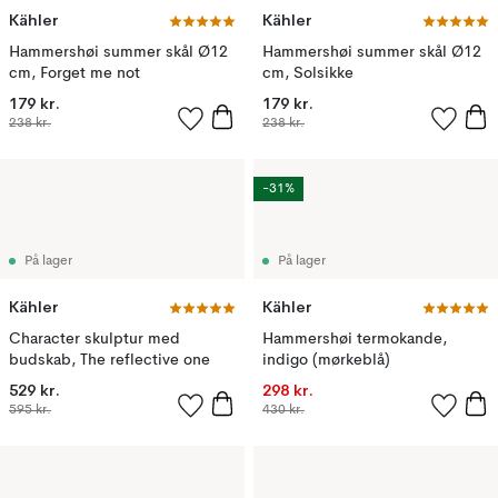
Kähler
Kähler
Hammershøi summer skål Ø12
Hammershøi summer skål Ø12
cm, Forget me not
cm, Solsikke
179 kr.
179 kr.
238 kr.
238 kr.
-31%
På lager
På lager
Kähler
Kähler
Character skulptur med
Hammershøi termokande,
budskab, The reflective one
indigo (mørkeblå)
529 kr.
298 kr.
595 kr.
430 kr.