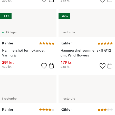
265 kr.
215 kr.
-33%
-25%
På lager
I restordre
Kähler
Kähler
Hammershøi termokande,
Hammershøi summer skål Ø12
Varmgrå
cm, Wild flowers
289 kr.
179 kr.
430 kr.
238 kr.
I restordre
I restordre
Kähler
Kähler