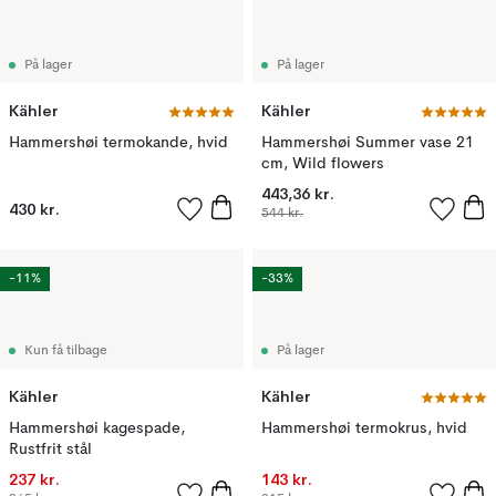
På lager
På lager
Kähler
Kähler
Hammershøi termokande, hvid
Hammershøi Summer vase 21
cm, Wild flowers
443,36 kr.
430 kr.
544 kr.
-11%
-33%
Kun få tilbage
På lager
Kähler
Kähler
Hammershøi kagespade,
Hammershøi termokrus, hvid
Rustfrit stål
237 kr.
143 kr.