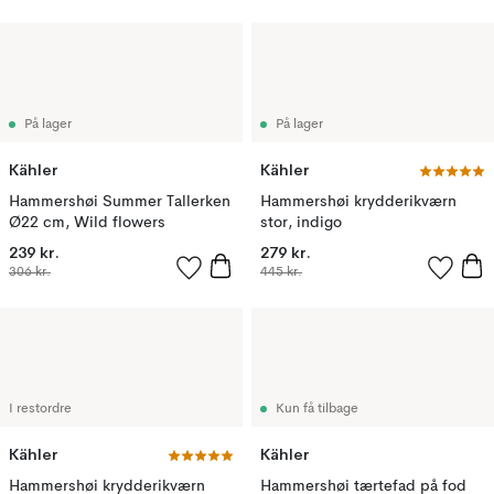
På lager
På lager
Kähler
Kähler
Hammershøi Summer Tallerken
Hammershøi krydderikværn
Ø22 cm, Wild flowers
stor, indigo
239 kr.
279 kr.
306 kr.
445 kr.
I restordre
Kun få tilbage
Kähler
Kähler
Hammershøi krydderikværn
Hammershøi tærtefad på fod