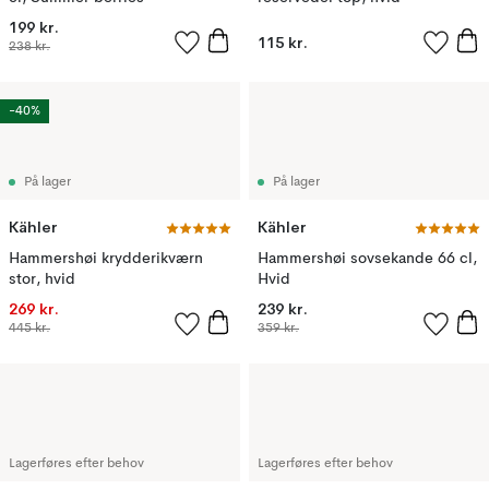
199 kr.
115 kr.
238 kr.
-40%
På lager
På lager
Kähler
Kähler
Hammershøi krydderikværn
Hammershøi sovsekande 66 cl,
stor, hvid
Hvid
269 kr.
239 kr.
445 kr.
359 kr.
Lagerføres efter behov
Lagerføres efter behov