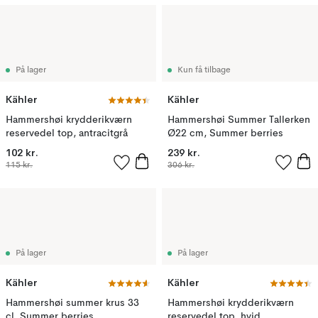
På lager
Kun få tilbage
Kähler
Kähler
Hammershøi krydderikværn
Hammershøi Summer Tallerken
reservedel top, antracitgrå
Ø22 cm, Summer berries
102 kr.
239 kr.
115 kr.
306 kr.
På lager
På lager
Kähler
Kähler
Hammershøi summer krus 33
Hammershøi krydderikværn
cl, Summer berries
reservedel top, hvid