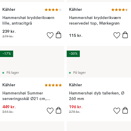
Kähler
Kähler
Hammershøi krydderikværn
Hammershøi krydderikværn
lille, antracitgrå
reservedel top, Mørkegrøn
239 kr.
115 kr.
379 kr.
-17%
-30%
På lager
På lager
Kähler
Kähler
Hammershøi Summer
Hammershøi dyb tallerken, Ø
serveringsskål Ø21 cm,
260 mm
Summer berries
449 kr.
196 kr.
544 kr.
279 kr.