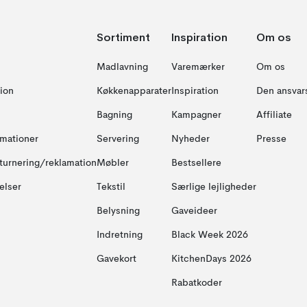
Sortiment
Inspiration
Om os
Madlavning
Varemærker
Om os
ion
Køkkenapparater
Inspiration
Den ansvar
Bagning
Kampagner
Affiliate
amationer
Servering
Nyheder
Presse
turnering/reklamation
Møbler
Bestsellere
elser
Tekstil
Særlige lejligheder
Belysning
Gaveideer
Indretning
Black Week 2026
Gavekort
KitchenDays 2026
Rabatkoder