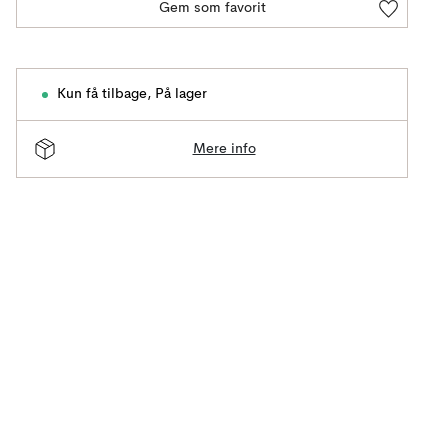
Gem som favorit
Kun få tilbage
,
På lager
Mere info