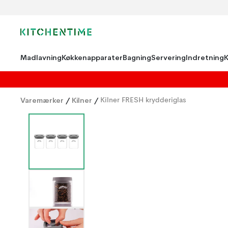
Madlavning
Køkkenapparater
Bagning
Servering
Indretning
Varemærker
/
Kilner
/
Kilner FRESH krydderiglas