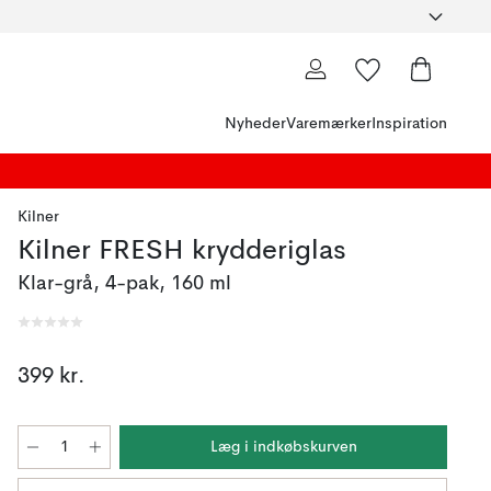
Nyheder
Varemærker
Inspiration
Kilner
Kilner FRESH krydderiglas
Klar-grå, 4-pak, 160 ml
399 kr.
Læg i indkøbskurven