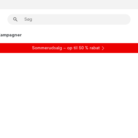
Kampagner
S
ommerudsalg
– op til 50 % rabat