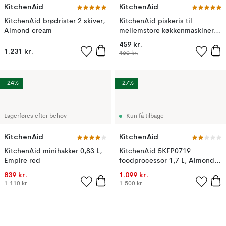
KitchenAid
KitchenAid
KitchenAid brødrister 2 skiver,
KitchenAid piskeris til
Almond cream
mellemstore køkkenmaskiner,
White
459 kr.
1.231 kr.
460 kr.
-24%
-27%
Lagerføres efter behov
Kun få tilbage
KitchenAid
KitchenAid
KitchenAid minihakker 0,83 L,
KitchenAid 5KFP0719
Empire red
foodprocessor 1,7 L, Almond
cream
839 kr.
1.099 kr.
1.110 kr.
1.500 kr.