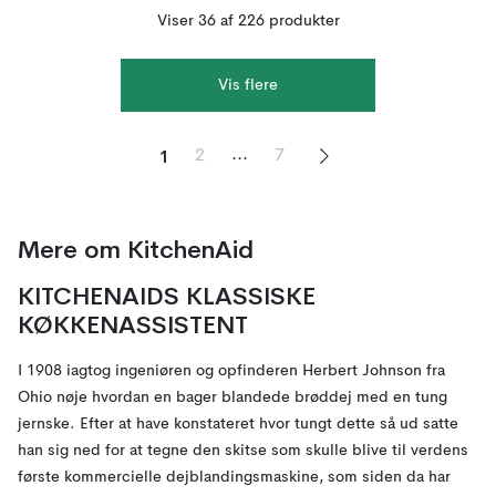
Viser 36 af 226 produkter
Vis flere
1
...
2
7
Mere om KitchenAid
KITCHENAIDS KLASSISKE
KØKKENASSISTENT
I 1908 iagtog ingeniøren og opfinderen Herbert Johnson fra
Ohio nøje hvordan en bager blandede brøddej med en tung
jernske. Efter at have konstateret hvor tungt dette så ud satte
han sig ned for at tegne den skitse som skulle blive til verdens
første kommercielle dejblandingsmaskine, som siden da har