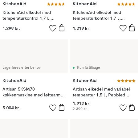
KitchenAid
KitchenAid
KitchenAid elkedel med
KitchenAid elkedel med
temperaturkontrol 1,7 L,
temperaturkontrol 1,7 L,
Almond cream
Pistachio
1.299 kr.
1.219 kr.
Lagerføres efter behov
Kun få tilbage
KitchenAid
KitchenAid
Artisan 5KSM70
Artisan elkedel med variabel
køkkenmaskine med løftearm
temperatur 1,5 L, Pebbled
6,6 L, Pebbled palm
palm
1.912 kr.
5.004 kr.
2.390 kr.