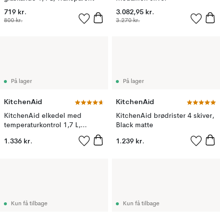
719 kr.
3.082,95 kr.
800 kr.
3.270 kr.
På lager
På lager
KitchenAid
KitchenAid
KitchenAid elkedel med
KitchenAid brødrister 4 skiver,
temperaturkontrol 1,7 L,
Black matte
Empire red
1.336 kr.
1.239 kr.
Kun få tilbage
Kun få tilbage