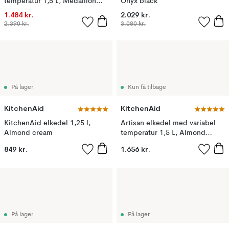
temperatur 1,5 L, Medallion
Onyx black
silver
1.484 kr.
2.029 kr.
2.390 kr.
3.080 kr.
På lager
Kun få tilbage
KitchenAid
KitchenAid
KitchenAid elkedel 1,25 l,
Artisan elkedel med variabel
Almond cream
temperatur 1,5 L, Almond
cream
849 kr.
1.656 kr.
På lager
På lager