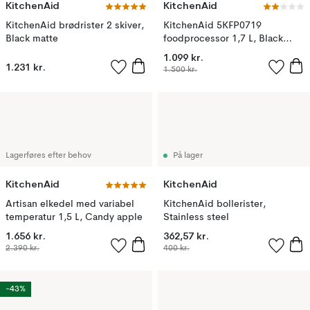
KitchenAid
KitchenAid
KitchenAid brødrister 2 skiver,
KitchenAid 5KFP0719
Black matte
foodprocessor 1,7 L, Black
matte
1.099 kr.
1.231 kr.
1.500 kr.
Lagerføres efter behov
På lager
KitchenAid
KitchenAid
Artisan elkedel med variabel
KitchenAid bollerister,
temperatur 1,5 L, Candy apple
Stainless steel
1.656 kr.
362,57 kr.
2.390 kr.
400 kr.
-43%