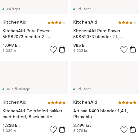
På lager
På lager
KitchenAid
KitchenAid
KitchenAid Pure Power
KitchenAid Pure Power
5KSB2073 blender 2 L,
5KSB2073 blender 2 L,
Porcelain white
Charcoal grey
1.099 kr.
985 kr.
1.335 kr.
1.335 kr.
Kun få tilbage
På lager
KitchenAid
KitchenAid
KitchenAid Go trådlød hakker
Artisan K400 blender 1,4 L,
med batteri, Black matte
Pistachio
1.238 kr.
2.499 kr.
1.339 kr.
3.270 kr.