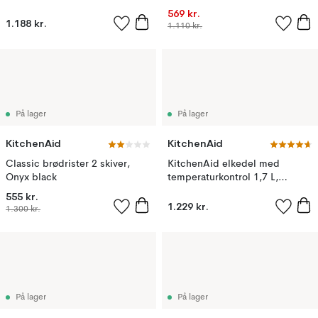
matte
569 kr.
1.188 kr.
1.110 kr.
På lager
På lager
KitchenAid
KitchenAid
Classic brødrister 2 skiver,
KitchenAid elkedel med
Onyx black
temperaturkontrol 1,7 L,
Stainless steel
555 kr.
1.229 kr.
1.300 kr.
På lager
På lager