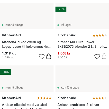
-20%
Kun få tilbage
På lager
KitchenAid
KitchenAid
KitchenAid kødkværn og
KitchenAid Pure Power
kagepresser til køkkenmaskine,
5KSB2073 blender 2 L, Empire
White
red
1.319 kr.
1.068 kr.
1.490 kr.
1.335 kr.
-38%
Kun få tilbage
Kun få tilbage
KitchenAid
KitchenAid
Artisan elkedel med variabel
Artisan brødrister 2-skiver,