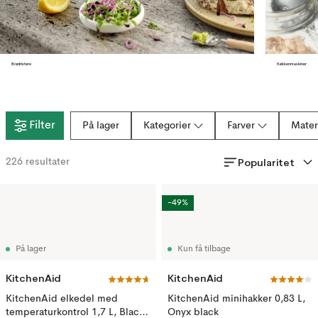
Brødristere
Køkkenmaskiner
Filter
På lager
Kategorier
Farver
Mater
Popularitet
226
resultater
-49%
På lager
Kun få tilbage
KitchenAid
KitchenAid
KitchenAid elkedel med
KitchenAid minihakker 0,83 L,
temperaturkontrol 1,7 L, Black
Onyx black