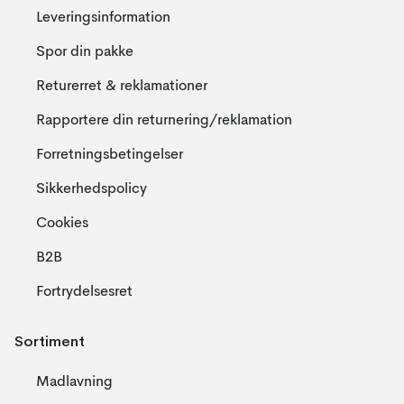
Her finder du en række smarte og brugervenlige KitchenAid
Leveringsinformation
tilbehører til både KitchenAid køkkenmaskiner og blendere.
Spor din pakke
Returerret & reklamationer
Rapportere din returnering/reklamation
Forretningsbetingelser
Sikkerhedspolicy
Cookies
B2B
Fortrydelsesret
Sortiment
Madlavning