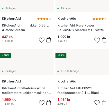
På lager
På lager
KitchenAid
KitchenAid
KitchenAid minihakker 0,83 L,
KitchenAid Pure Power
Almond cream
5KSB2073 blender 2 L, Matte
black
637 kr.
1.099 kr.
1.110 kr.
1.335 kr.
-20%
-29%
På lager
Kun få tilbage
KitchenAid
KitchenAid
KitchenAid tilbehørssæt til
KitchenAid 5KFP0921
mellemstore køkkenmaskiner,
foodprocessor 2,1 L, Black
Stainless steel
matte
1.080 kr.
1.484 kr.
1.350 kr.
2.080 kr.