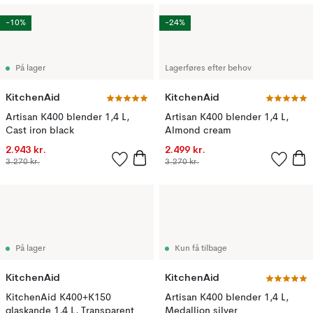
-10%
-24%
På lager
Lagerføres efter behov
KitchenAid
KitchenAid
Artisan K400 blender 1,4 L,
Artisan K400 blender 1,4 L,
Cast iron black
Almond cream
2.943 kr.
2.499 kr.
3.270 kr.
3.270 kr.
På lager
Kun få tilbage
KitchenAid
KitchenAid
KitchenAid K400+K150
Artisan K400 blender 1,4 L,
glaskande 1,4 L, Transparent
Medallion silver