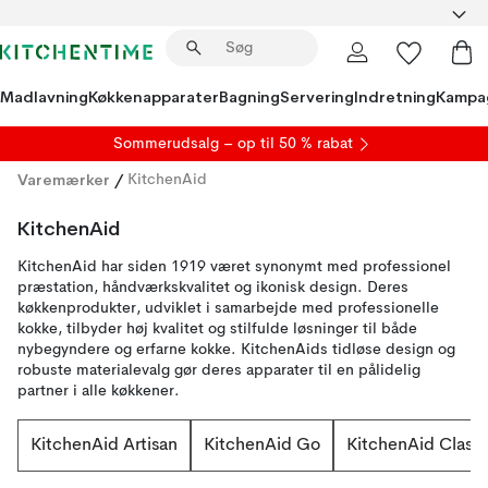
Madlavning
Køkkenapparater
Bagning
Servering
Indretning
Kampa
S
ommerudsalg
– op til 50 % rabat
Varemærker
/
KitchenAid
KitchenAid
KitchenAid har siden 1919 været synonymt med professionel
præstation, håndværkskvalitet og ikonisk design. Deres
køkkenprodukter, udviklet i samarbejde med professionelle
kokke, tilbyder høj kvalitet og stilfulde løsninger til både
nybegyndere og erfarne kokke. KitchenAids tidløse design og
robuste materialevalg gør deres apparater til en pålidelig
partner i alle køkkener.
KitchenAid Artisan
KitchenAid Go
KitchenAid Classi