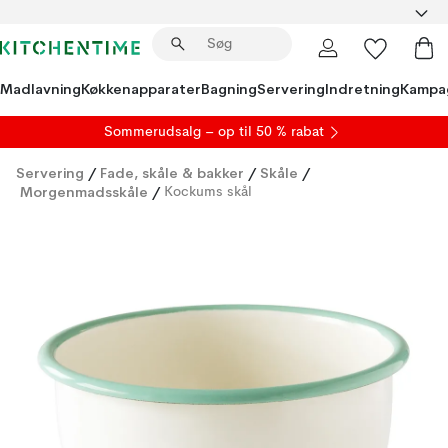
Madlavning
Køkkenapparater
Bagning
Servering
Indretning
Kampa
S
ommerudsalg
– op til 50 % rabat
Servering
/
Fade, skåle & bakker
/
Skåle
/
Morgenmadsskåle
/
Kockums skål