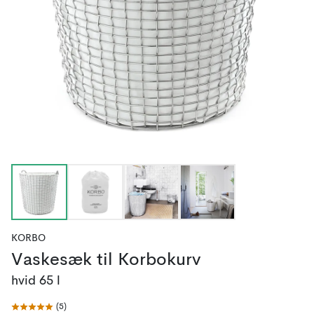
KORBO
Vaskesæk til Korbokurv
hvid 65 l
(
5
)