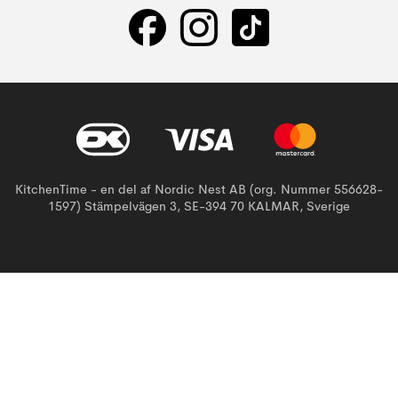
KitchenTime - en del af Nordic Nest AB (org. Nummer 556628-
1597) Stämpelvägen 3, SE-394 70 KALMAR, Sverige