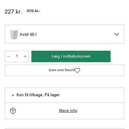
292 kr.
227 kr.
hvid 65 l
Læg i indkøbskurven
Gem som favorit
Kun få tilbage
,
På lager
Mere info