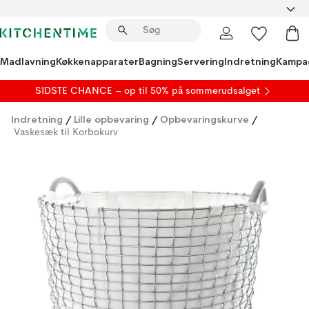
Madlavning
Køkkenapparater
Bagning
Servering
Indretning
Kampa
SIDSTE CHANCE – op til 50% på
sommerudsalget
Indretning
/
Lille opbevaring
/
Opbevaringskurve
/
Vaskesæk til Korbokurv