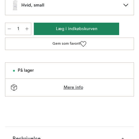
Hvid, small
Læg i indkøbskurven
Gem som favorit
På lager
Mere info