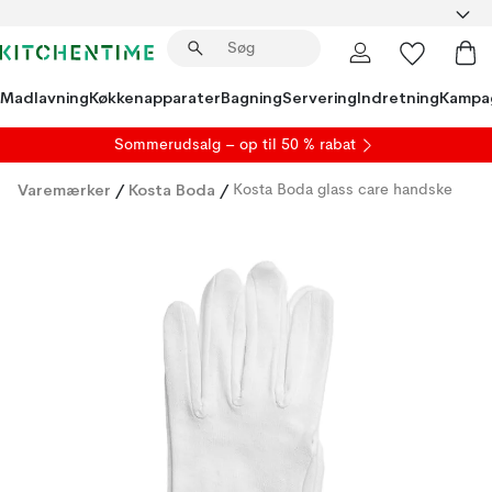
Madlavning
Køkkenapparater
Bagning
Servering
Indretning
Kampa
S
ommerudsalg
– op til 50 % rabat
Varemærker
/
Kosta Boda
/
Kosta Boda glass care handske