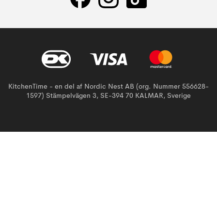
KitchenTime - en del af Nordic Nest AB (org. Nummer 556628-
1597) Stämpelvägen 3, SE-394 70 KALMAR, Sverige