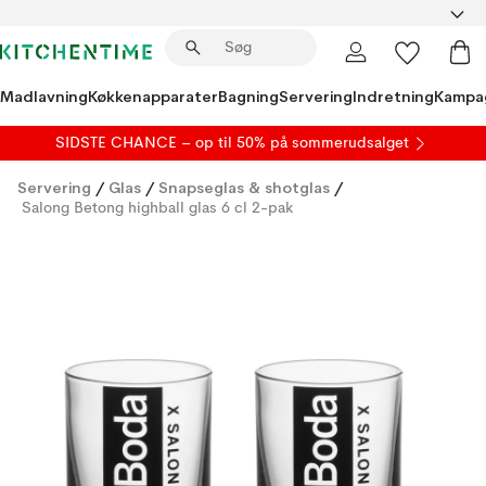
Madlavning
Køkkenapparater
Bagning
Servering
Indretning
Kampa
SIDSTE CHANCE – op til 50% på
sommerudsalget
Servering
/
Glas
/
Snapseglas & shotglas
/
Salong Betong highball glas 6 cl 2-pak