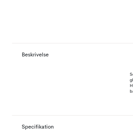
Beskrivelse
S
g
H
b
Specifikation