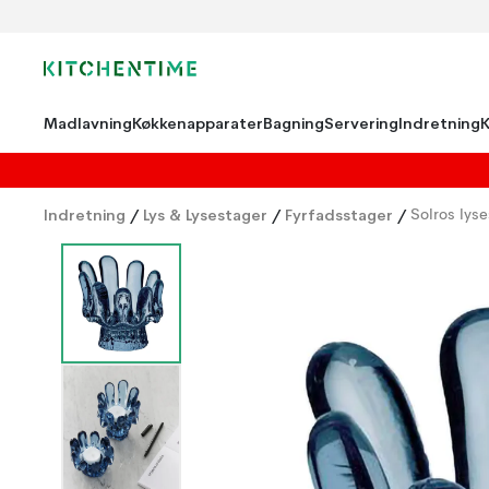
Madlavning
Køkkenapparater
Bagning
Servering
Indretning
Indretning
/
Lys & Lysestager
/
Fyrfadsstager
/
Solros lyse