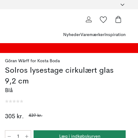
Nyheder
Varemærker
Inspiration
Göran Wärff
for
Kosta Boda
Solros lysestage cirkulært glas
9,2 cm
Blå
439 kr.
305 kr.
Læg i indkøbskurven