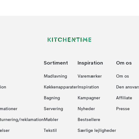
Sortiment
Inspiration
Om os
Madlavning
Varemærker
Om os
ion
Køkkenapparater
Inspiration
Den ansvar
Bagning
Kampagner
Affiliate
amationer
Servering
Nyheder
Presse
turnering/reklamation
Møbler
Bestsellere
elser
Tekstil
Særlige lejligheder