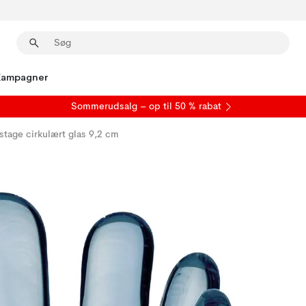
Kampagner
S
ommerudsalg
– op til 50 % rabat
stage cirkulært glas 9,2 cm