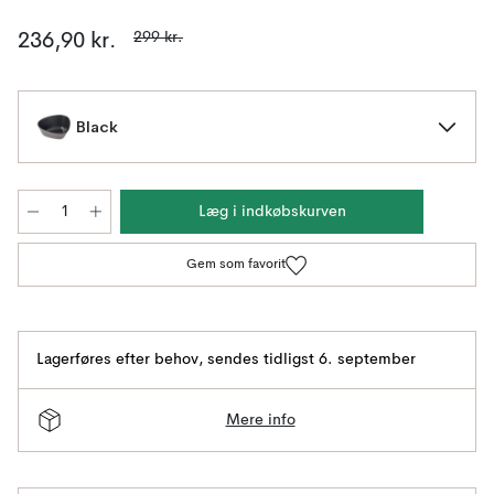
299 kr.
236,90 kr.
Black
Læg i indkøbskurven
Gem som favorit
Lagerføres efter behov
,
sendes tidligst 6. september
Mere info