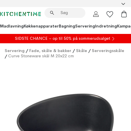
Madlavning
Køkkenapparater
Bagning
Servering
Indretning
Kampa
SIDSTE CHANCE – op til 50% på
sommerudsalget
Servering
/
Fade, skåle & bakker
/
Skåle
/
Serveringsskåle
/
Curve Stoneware skål M 20x22 cm