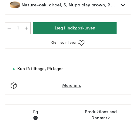
Nature-oak, circel, S, Nupo clay brown, 9 dele
Læg i indkøbskurven
Gem som favorit
Kun få tilbage
,
På lager
Mere info
Eg
Produktionsland
Danmark