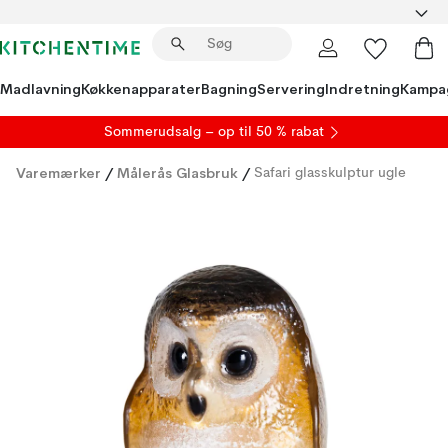
Madlavning
Køkkenapparater
Bagning
Servering
Indretning
Kampa
S
ommerudsalg
– op til 50 % rabat
Varemærker
/
Målerås Glasbruk
/
Safari glasskulptur ugle