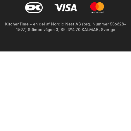
KitchenTime - en del af Nordic Nest AB (org. Nummer 556628-
1597) Stämpelvägen 3, SE-394 70 KALMAR, Sverige