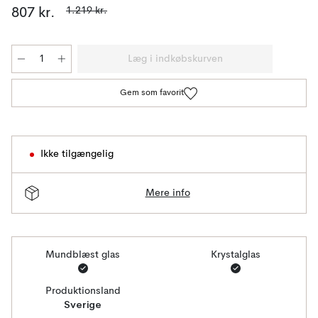
1.219 kr.
807 kr.
Læg i indkøbskurven
Gem som favorit
Ikke tilgængelig
Mere info
Mundblæst glas
Krystalglas
Produktionsland
Sverige