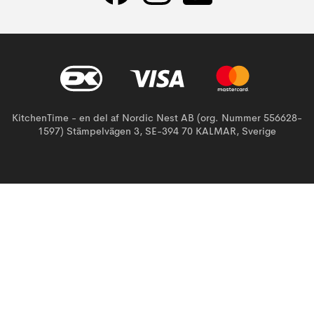
KitchenTime - en del af Nordic Nest AB (org. Nummer 556628-
1597) Stämpelvägen 3, SE-394 70 KALMAR, Sverige