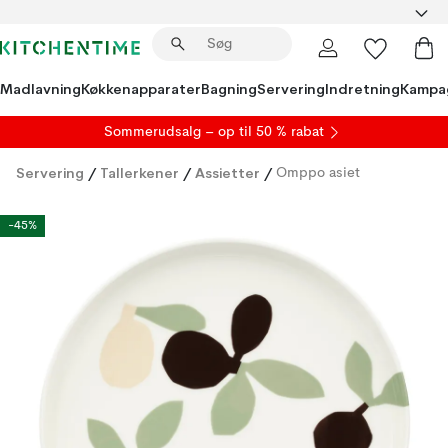
Madlavning
Køkkenapparater
Bagning
Servering
Indretning
Kampa
S
ommerudsalg
– op til 50 % rabat
Servering
/
Tallerkener
/
Assietter
/
Omppo asiet
-45%