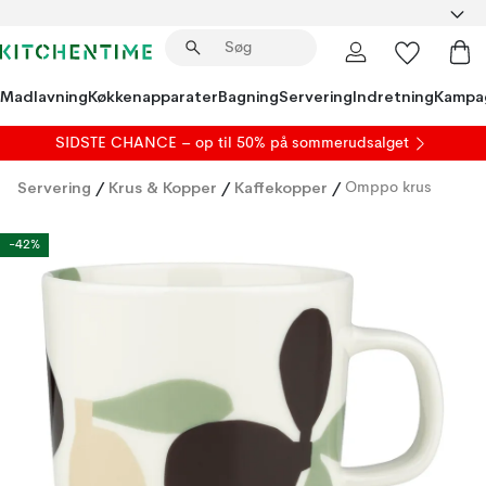
Madlavning
Køkkenapparater
Bagning
Servering
Indretning
Kampa
SIDSTE CHANCE – op til 50% på
sommerudsalget
Servering
/
Krus & Kopper
/
Kaffekopper
/
Omppo krus
-42%