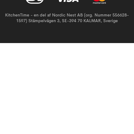
KitchenTime - en del af Nordic Nest AB (org. Nummer 556628-
1597) Stämpelvägen 3, SE-394 70 KALMAR, Sverige