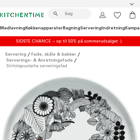
Madlavning
Køkkenapparater
Bagning
Servering
Indretning
Kampa
SIDSTE CHANCE – op til 50% på
sommerudsalget
Servering
/
Fade, skåle & bakker
/
Serverings- & Anretningsfade
/
Siirtolapuutarha serveringsfad