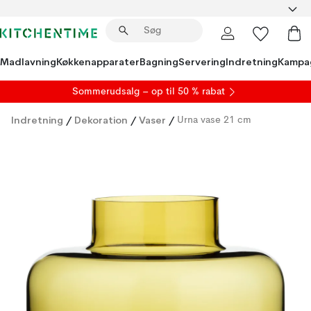
Madlavning
Køkkenapparater
Bagning
Servering
Indretning
Kampa
S
ommerudsalg
– op til 50 % rabat
Indretning
/
Dekoration
/
Vaser
/
Urna vase 21 cm