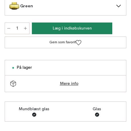
Green
Læg i indkøbskurven
Gem som favorit
På lager
Mere info
Mundblæst glas
Glas