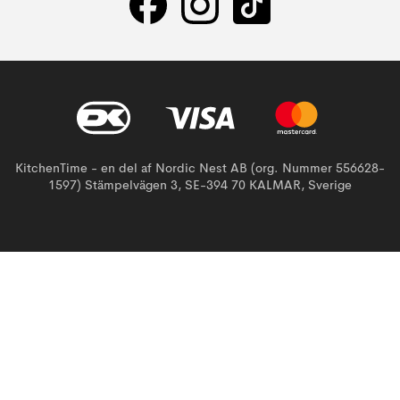
KitchenTime - en del af Nordic Nest AB (org. Nummer 556628-
1597) Stämpelvägen 3, SE-394 70 KALMAR, Sverige