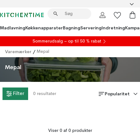
Madlavning
Køkkenapparater
Bagning
Servering
Indretning
Kampa
S
ommerudsalg
– op til 50 % rabat
Varemærker
/
Mepal
Mepal
Popularitet
Filter
0
resultater
Viser 0 af 0 produkter